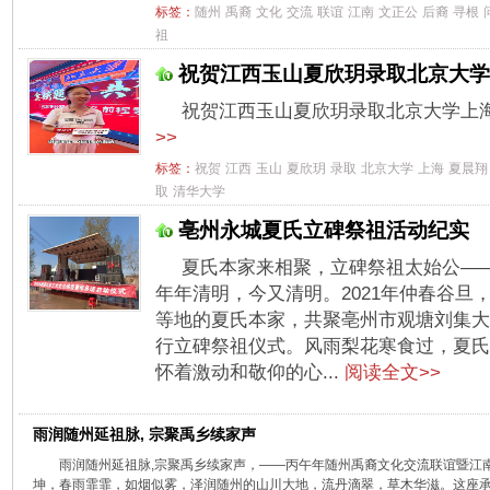
标签：
随州
禹裔
文化
交流
联谊
江南
文正公
后裔
寻根
祖
祝贺江西玉山夏欣玥录取北京大学
祝贺江西玉山夏欣玥录取北京大学上海
>>
标签：
祝贺
江西
玉山
夏欣玥
录取
北京大学
上海
夏晨翔
取
清华大学
亳州永城夏氏立碑祭祖活动纪实
夏氏本家来相聚，立碑祭祖太始公—
年年清明，今又清明。2021年仲春谷旦
等地的夏氏本家，共聚亳州市观塘刘集大
行立碑祭祖仪式。风雨梨花寒食过，夏氏
怀着激动和敬仰的心...
阅读全文>>
雨润随州延祖脉, 宗聚禹乡续家声
雨润随州延祖脉,宗聚禹乡续家声，——丙午年随州禹裔文化交流联谊暨江
坤，春雨霏霏，如烟似雾，泽润随州的山川大地，流丹滴翠，草木华滋。这座