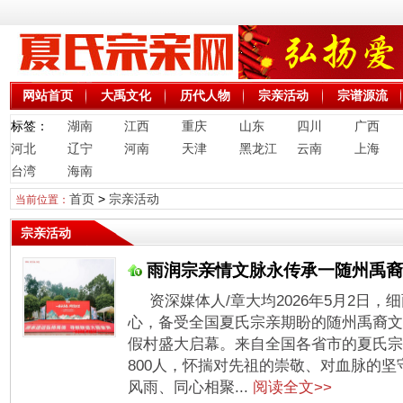
网站首页
大禹文化
历代人物
宗亲活动
宗谱源流
标签：
湖南
江西
重庆
山东
四川
广西
河北
辽宁
河南
天津
黑龙江
云南
上海
台湾
海南
首页
>
宗亲活动
当前位置：
宗亲活动
雨润宗亲情文脉永传承一随州禹裔
资深媒体人/章大均2026年5月2日
心，备受全国夏氏宗亲期盼的随州禹裔文
假村盛大启幕。来自全国各省市的夏氏宗
800人，怀揣对先祖的崇敬、对血脉的
风雨、同心相聚...
阅读全文>>