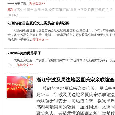
——丙午年随...
阅读全文>>
标签：
丙午年
随州
禹裔
文化
交流
联谊
江南
夏氏
文正公
后裔
寻根
问祖
活
动
侧记
江西省都昌县夏氏文史委员会活动纪要
江西省都昌县夏氏文史委员会活动纪要夏国初 搜集整理一、 2017年春
贵，多宝乡夏义平等商量、策划——都昌夏氏文史研究委员会筹备组于4月1日
动承担中餐招待...
阅读全文>>
2026年奖励优秀学子
农历正月初五，广安夏氏宏瑞堂表彰2025年优秀学子活动在广安举行。
位。...
阅读全文>>
浙江宁波及周边地区夏氏宗亲联谊会
尊敬的各地夏氏宗亲会会长、夏氏书画
月17日，宁波及周边地区夏氏宗亲联谊
表联谊会组委会，向远道而来、拨冗出席
感谢与最崇高的敬意！血脉同源，文脉同
凝心聚力、共话亲情的团圆之聚，更是传承