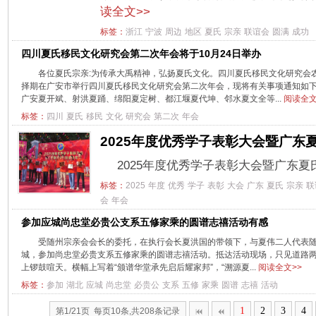
读全文>>
标签：
浙江
宁波
周边
地区
夏氏
宗亲
联谊会
圆满
成功
四川夏氏移民文化研究会第二次年会将于10月24日举办
各位夏氏宗亲:为传承大禹精神，弘扬夏氏文化。四川夏氏移民文化研究会
择期在广安市举行四川夏氏移民文化研究会第二次年会，现将有关事项通知如下
广安夏开斌、射洪夏踊、绵阳夏定树、都江堰夏代坤、邻水夏文全等...
阅读全文
标签：
四川
夏氏
移民
文化
研究会
第二次
年会
2025年度优秀学子表彰大会暨广东
2025年度优秀学子表彰大会暨广东
标签：
2025
年度
优秀
学子
表彰
大会
广东
夏氏
宗亲
联
会
年会
参加应城尚忠堂必贵公支系五修家乘的圆谱志禧活动有感
受随州宗亲会会长的委托，在执行会长夏洪国的带领下，与夏伟二人代表随
城，参加尚忠堂必贵支系五修家乘的圆谱志禧活动。抵达活动现场，只见道路
上锣鼓喧天。横幅上写着“颁谱华堂承先启后耀家邦”，“溯源夏...
阅读全文>>
标签：
参加
湖北
应城
尚忠堂
必贵公
支系
五修
家乘
圆谱
志禧
活动
1
2
3
4
第1/21页 每页10条,共208条记录