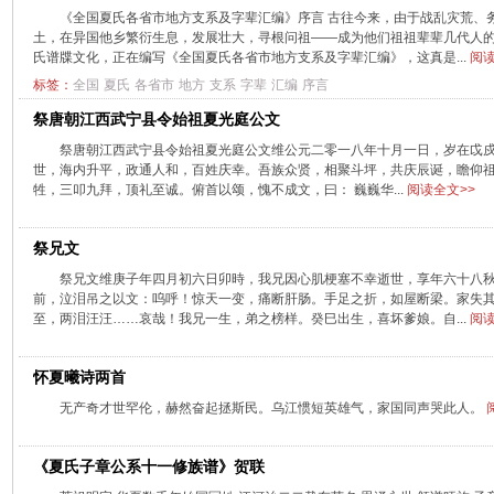
《全国夏氏各省市地方支系及字辈汇编》序言 古往今来，由于战乱灾荒、
土，在异国他乡繁衍生息，发展壮大，寻根问祖——成为他们祖祖辈辈几代人
氏谱牒文化，正在编写《全国夏氏各省市地方支系及字辈汇编》，这真是...
阅读
标签：
全国
夏氏
各省市
地方
支系
字辈
汇编
序言
祭唐朝江西武宁县令始祖夏光庭公文
祭唐朝江西武宁县令始祖夏光庭公文维公元二零一八年十月一日，岁在戉
世，海内升平，政通人和，百姓庆幸。吾族众贤，相聚斗坪，共庆辰诞，瞻仰
牲，三叩九拜，顶礼至诚。俯首以颂，愧不成文，曰： 巍巍华...
阅读全文>>
祭兄文
祭兄文维庚子年四月初六日卯時，我兄因心肌梗塞不幸逝世，享年六十八
前，泣泪吊之以文：呜呼！惊天一变，痛断肝肠。手足之折，如屋断梁。家失
至，两泪汪汪……哀哉！我兄一生，弟之榜样。癸巳出生，喜坏爹娘。自...
阅读
怀夏曦诗两首
无产奇才世罕伦，赫然奋起拯斯民。乌江惯短英雄气，家国同声哭此人。
《夏氏子章公系十一修族谱》贺联