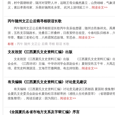
阔，村中圆塘映碧，隔河对望野人冲，远眺王母尖巍然矗立，山势雄峻，气象
义，素以孝善传家、乐善好施闻名乡里。 此河上游绵延三十...
阅读全文>>
丙午随州文正公后裔寻根联谊长歌
丙午随州文正公后裔寻根联谊长歌丙午良辰临楚疆，随州古邑焕祥光。禹
浙，五邑支宗隔路长。沧桑百二怀桑梓，日夜萦怀念祖堂。今春结队归根本，
华章。耄龄三老初心笃，八秩霜髯恋故壤。常恐余...
阅读全文>>
标签：
丙午
随州
文正公
后裔
寻根
联谊
长歌
文友祝贺《江西夏氏文史资料汇编》出版
文友祝贺《江西夏氏文史资料汇编》出版 《江西夏氏文史资料汇编》出
会会长、《江西诗词》主编、中华诗词学会原副会长）夏朝安邑五千年，大禹
绵。君凭史料溯源流，文海茫茫撒网搜。有志持恒勤...
阅读全文>>
有关编辑《江西夏氏文史资料汇编》讨论意见建议
有关编辑《江西夏氏文史资料汇编》讨论意见建议江西都昌 夏国初 搜集整理
会夏氏文史委员会副会长夏劲松宗亲邮寄的《感悟人生经典荟萃》（省谱牒研
搜集整理），阅读后建议：因为我们...
阅读全文>>
《全国夏氏各省市地方支系及字辈汇编》序言