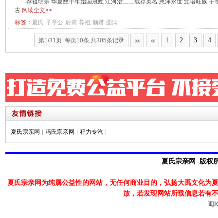
荐祖明宗 华夏数千年始国冠姓 江河治二二载存英名 恩泽永世 颁谱旺族 子
古
阅读全文>>
标签：
夏氏
子章公
后裔
荐祖
颁谱
圆满
1
2
3
4
第1/31页 每页10条,共305条记录
夏氏宗亲网
|
冯氏宗亲网
|
程力专汽
|
夏氏宗亲网 版权所有
夏氏宗亲网为纯属公益性的网站，无任何商业目的，弘扬大禹文化为
放，若发现
网站所载信息若有
闽I