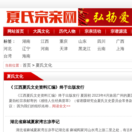
网站首页
大禹文化
历代人物
宗亲活动
宗谱源流
标签：
湖南
江西
重庆
山东
四川
广西
河北
辽宁
河南
天津
黑龙江
云南
上海
台湾
海南
首页
>
夏氏文化
当前位置：
夏氏文化
《 江西夏氏文史资料汇编》终于出版发行
《江西夏氏文史资料汇编》终于出版发行 夏国初 2023年4月旅居广州的
夏劲松宗亲邮寄的《感悟人生经典荟萃》（省谱牒研究会夏氏文史委员会常务
议： 因为我们的组织名称...
阅读全文>>
湖北省麻城夏家湾古凉亭记
湖北省麻城夏家湾古凉亭记湖北省 麻城阎家河山水湾上游二里之处，有古