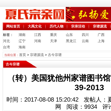
网站首页
大禹文化
历代人物
宗亲活动
宗谱源流
标签：
湖南
江西
重庆
山东
四川
广西
河北
辽宁
河南
天津
黑龙江
云南
上海
台湾
海南
首页
>
宗谱源流
>
古今宗谱
当前位置：
古今宗谱
（转）美国犹他州家谱图书馆中
39-2013
时间：2017-08-08 15:20:42 
网 阅读：
9934
评