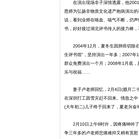
在演出现场非子深情透露，他2001
恩师为弘扬非物质文化遗产抱病演出的
说，看到业师在咯血、喘气不断，仍声
书，好好接过湖北评书传人的接力棒，
2004年12月，夏冬生因肺癌切除右
生评书馆”，坚持演出一年多；2007
群众免费演出一个月；2008年1月底
乐与祝福……
妻子卢老师回忆，2月4日(腊月二十
在深圳打工因雪灾赶不回来。情急之中
(大年初二)儿子终于回来了，夏老兴
2月10日上午8时许，因疼痛呻吟了
争三年多的卢老师悲痛难抑又稍有宽慰