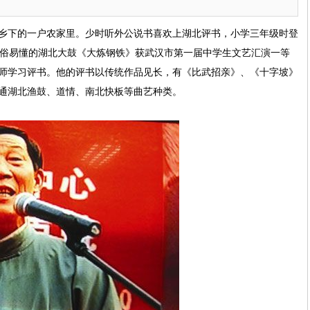
下的一户农家里。少时听外公说书喜欢上湖北评书，小学三年级时登
通俗易懂的湖北大鼓《大炼钢铁》获武汉市第一届中学生文艺汇演一等
师学习评书。他的评书以传统作品见长，有《比武招亲》、《十字坡》
通湖北渔鼓、道情、南北快板等曲艺种类。