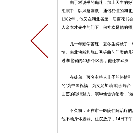
由于对说书的痴迷，加上天生的好记
汇演中，以风趣幽默、通俗易懂的湖北
1982年，他又在湖北省第一届百花
人余本才先生的门下，何祚欢是他的师
几十年勤学苦练，夏冬生铸就了一张
情、南北快板和脱口秀等曲艺门类他几
过湖北省的40多个区县，他还在武汉
在徒弟、著名主持人非子的热情引导
的“为中国祝福、为女足加油”晚会舞
曲艺的独特魅力。演毕他告诉记者，“
不久前，正在市一医院住院治疗的夏
他不顾身体虚弱、住院放疗，14日下