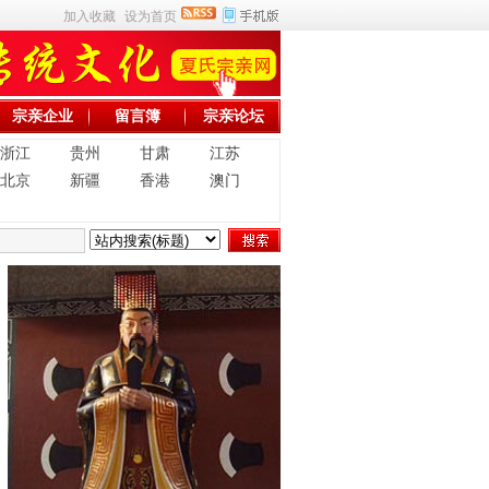
加入收藏
设为首页
宗亲企业
留言簿
宗亲论坛
浙江
贵州
甘肃
江苏
北京
新疆
香港
澳门