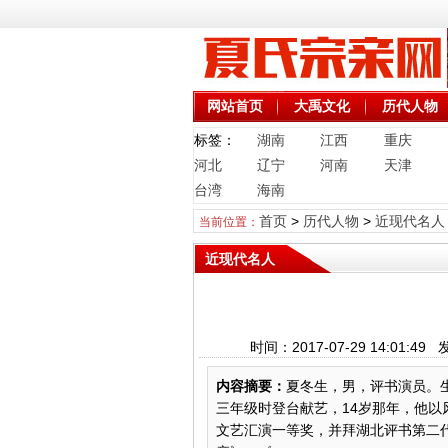
网站首页
大禹文化
历代人物
标签：
湖南
江西
重庆
河北
辽宁
河南
天津
台湾
海南
首页
>
历代人物
>
近现代名人
当前位置：
近现代名人
时间：2017-07-29 14:0
内容摘要：
夏冬生，男，评书演员。
三年级时登台献艺，14岁那年，他
文艺汇演一等奖，并拜湖北评书第二