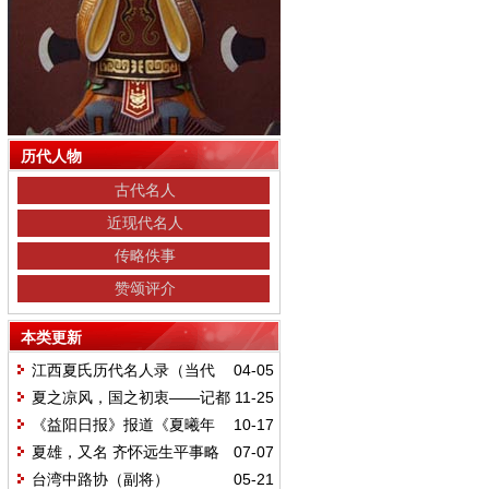
历代人物
古代名人
近现代名人
传略佚事
赞颂评介
本类更新
江西夏氏历代名人录（当代
04-05
部分）
夏之凉风，国之初衷——记都
11-25
昌县退休教师夏国初
《益阳日报》报道《夏曦年
10-17
谱》出版消息
夏雄，又名 齐怀远生平事略
07-07
台湾中路协（副将）
05-21