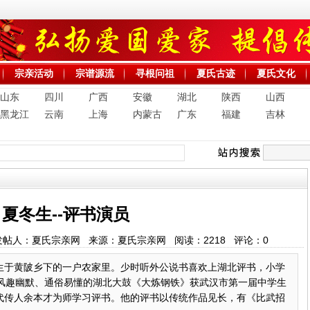
宗亲活动
宗谱源流
寻根问祖
夏氏古迹
夏氏文化
山东
四川
广西
安徽
湖北
陕西
山西
黑龙江
云南
上海
内蒙古
广东
福建
吉林
夏冬生--评书演员
1:49 发帖人：夏氏宗亲网 来源：夏氏宗亲网 阅读：
2218
评论：
0
生于黄陂乡下的一户农家里。少时听外公说书喜欢上湖北评书，小学
以风趣幽默、通俗易懂的湖北大鼓《大炼钢铁》获武汉市第一届中学生
代传人余本才为师学习评书。他的评书以传统作品见长，有《比武招