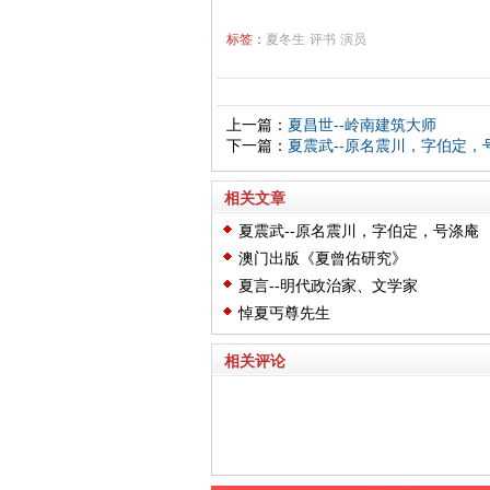
标签：
夏冬生
评书
演员
上一篇：
夏昌世--岭南建筑大师
下一篇：
夏震武--原名震川，字伯定，
相关文章
夏震武--原名震川，字伯定，号涤庵
澳门出版《夏曾佑研究》
夏言--明代政治家、文学家
悼夏丐尊先生
相关评论