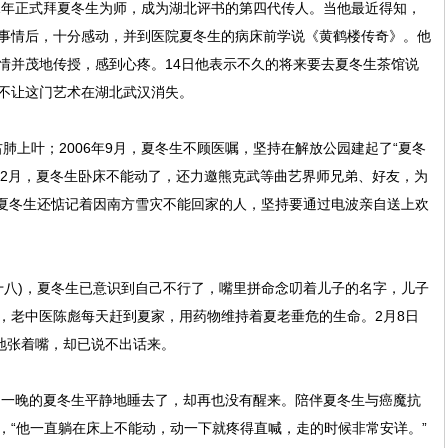
年正式拜夏冬生为师，成为湖北评书的第四代传人。当他最近得知，
事情后，十分感动，并到医院夏冬生的病床前学说《黄鹤楼传奇》。他
情并茂地传授，感到心疼。14日他表示不久的将来要去夏冬生茶馆说
不让这门艺术在湖北武汉消失。
肺上叶；2006年9月，夏冬生不顾医嘱，坚持在解放公园建起了“夏冬
年12月，夏冬生卧床不能动了，还力邀熊克武等曲艺界师兄弟、好友，为
，夏冬生还惦记着因南方雪灾不能回家的人，坚持要通过电波亲自送上欢
八)，夏冬生已意识到自己不行了，嘴里拼命念叨着儿子的名字，儿子
，老中医陈彪每天赶到夏家，用药物维持着夏老垂危的生命。2月8日
奋地张着嘴，却已说不出话来。
一晚的夏冬生平静地睡去了，却再也没有醒来。陪伴夏冬生与癌魔抗
，“他一直躺在床上不能动，动一下就疼得直喊，走的时候非常安详。”