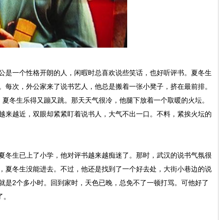
是一个性格开朗的人，闲暇时总喜欢说些笑话，也好听评书。夏冬生
。每次，外公家来了说书艺人，他总是搬着一张小凳子，挤在最前排。
，夏冬生乐得又蹦又跳。那天天气很冷，他腿下放着一个取暖的火坛。
越来越近，双眼却紧紧盯着说书人，大气不出一口。不料，紧挨火坛的
冬生已上了小学，他对评书越来越痴迷了。那时，武汉的说书气氛很
，夏冬生没能进去。不过，他还是找到了一个好去处，大街小巷边的说
就是2个多小时。回到家时，天色已晚，总免不了一顿打骂。可他好了
了。