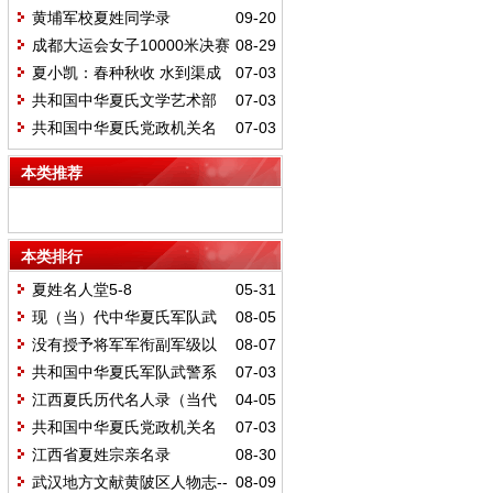
黄埔军校夏姓同学录
09-20
成都大运会女子10000米决赛
08-29
金牌获得者夏雨雨
夏小凯：春种秋收 水到渠成
07-03
共和国中华夏氏文学艺术部
07-03
门名人
共和国中华夏氏党政机关名
07-03
人
本类推荐
本类排行
夏姓名人堂5-8
05-31
现（当）代中华夏氏军队武
08-05
警公检法司法机关闻人（部分）
没有授予将军军衔副军级以
08-07
上夏姓将领名录
共和国中华夏氏军队武警系
07-03
列名人（将军）
江西夏氏历代名人录（当代
04-05
部分）
共和国中华夏氏党政机关名
07-03
人
江西省夏姓宗亲名录
08-30
武汉地方文献黄陂区人物志--
08-09