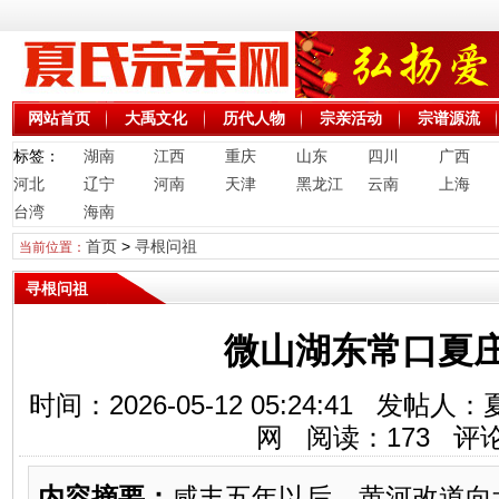
网站首页
大禹文化
历代人物
宗亲活动
宗谱源流
标签：
湖南
江西
重庆
山东
四川
广西
河北
辽宁
河南
天津
黑龙江
云南
上海
台湾
海南
首页
>
寻根问祖
当前位置：
寻根问祖
微山湖东常口夏
时间：2026-05-12 05:24:41 
网 阅读：
173
评论
内容摘要：
咸丰五年以后，黄河改道向