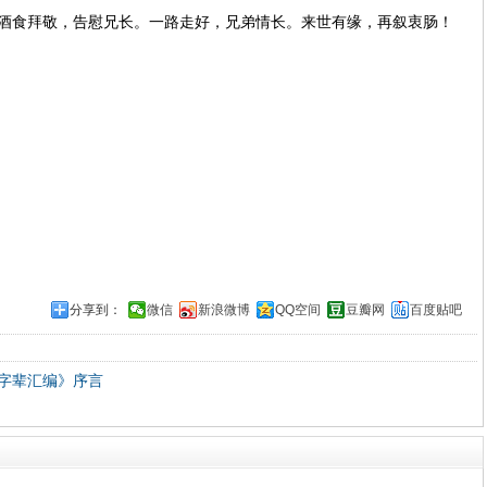
酒食拜敬，告慰兄长。一路走好，兄弟情长。来世有缘，再叙衷肠！
分享到：
微信
新浪微博
QQ空间
豆瓣网
百度贴吧
字辈汇编》序言