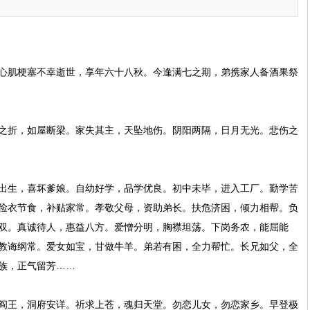
肌梗塞不幸逝世，享年六十八秋。今逢满七之期，弟携家人备酒果祭
折，如屋断梁。家失其主，天坠地伤。阴阳两隔，日月无光。悲伤之
生，喜坏爹娘。自幼好学，品学优良。初中未毕，进入工厂。勤学苦
俭衣节食，补贴家常。孝敬父母，资助弟长。扶危济困，倾力相帮。负
双。真诚待人，惠益八方。爱憎分明，胸襟坦荡。下岗务农，能屈能
教诲纲常。爱女如宝，甘做牛羊。弟若有困，全力帮忙。长兄如父，全
族，正气留芳……
王，洞府安详。祈求上苍，魂归天堂。勿恋儿女，勿恋家乡。早登极