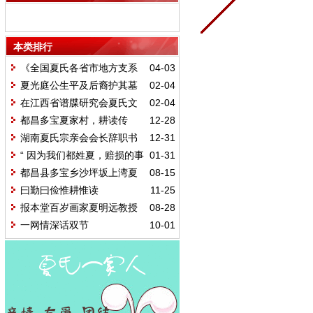
本类排行
《全国夏氏各省市地方支系
04-03
及字辈汇编》序言
夏光庭公生平及后裔护其墓
02-04
记
在江西省谱牒研究会夏氏文
02-04
史委员会成立大会上的总结性发言
都昌多宝夏家村，耕读传
12-28
家、人才辈出
湖南夏氏宗亲会会长辞职书
12-31
“ 因为我们都姓夏，赔损的事
01-31
情就算了吧!”
都昌县多宝乡沙坪坂上湾夏
08-15
家村重建祖堂序（讨论稿）
曰勤曰俭惟耕惟读
11-25
报本堂百岁画家夏明远教授
08-28
艺术年表
一网情深话双节
10-01