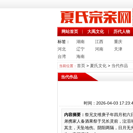
网站首页
大禹文化
历代人物
标签：
湖南
江西
重庆
河北
辽宁
河南
天津
台湾
海南
首页
>
夏氏文化
>
当代作品
当前位置：
当代作品
时间：2026-04-03 1
内容摘要：
祭兄文维庚子年四月初六
弟携家人备酒果祭于兄长灵前，泣泪
其主，天坠地伤。阴阳两隔，日月无