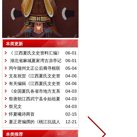
本类更新
《 江西夏氏文史资料汇编》
06-01
终于出版发行
湖北省麻城夏家湾古凉亭记
06-01
丙午随州文正公后裔寻根联
05-04
谊长歌
文友祝贺《江西夏氏文史资
04-06
料汇编》出版
有关编辑《江西夏氏文史资
04-06
料汇编》讨论意见建议
《全国夏氏各省市地方支系
04-03
及字辈汇编》序言
祭唐朝江西武宁县令始祖夏
04-03
光庭公文
祭兄文
04-03
怀夏曦诗两首
02-15
夏正君编撰的《桃江抗战人
12-21
物》出版
本类推荐