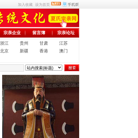
加入收藏
设为首页
宗亲企业
留言簿
宗亲论坛
浙江
贵州
甘肃
江苏
北京
新疆
香港
澳门