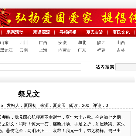
宗亲活动
宗谱源流
寻根问祖
夏氏古迹
夏氏文化
山东
四川
广西
安徽
湖北
陕西
山西
黑龙江
云南
上海
内蒙古
广东
福建
吉林
祭兄文
7:23:45 发帖人：夏国初 来源：夏光玉 阅读：
200
评论：
0
日卯時，我兄因心肌梗塞不幸逝世，享年六十八秋。今逢满七之期，
吊之以文：呜呼！惊天一变，痛断肝肠。手足之折，如屋断梁。家失
光。悲伤之至，两泪汪汪……哀哉！我兄一生，弟之榜样。癸巳出