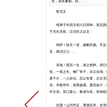
生，喜坏爹娘。自...
祭兄文
维庚子年四月初六日卯時，我兄因心
于兄长灵前，泣泪吊之以文：
呜呼！惊天一变，痛断肝肠。手足之
至，两泪汪汪……
哀哉！我兄一生，弟之榜样。癸巳出
练，一技之长。钢厂骨干，自立自强。
累千斤，一人担当。忍让有度，左右无
张。辛勤劳作，摸黑披霜。爱侄如子，
作主张。苦口婆心，教弟为良。和亲睦
伏愿！山河作证，厚德呈祥。祈求阎