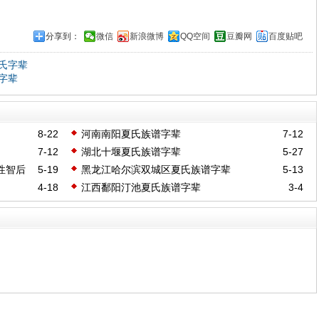
分享到：
微信
新浪微博
QQ空间
豆瓣网
百度贴吧
氏字辈
字辈
8-22
河南南阳夏氏族谱字辈
7-12
7-12
湖北十堰夏氏族谱字辈
5-27
性智后
5-19
黑龙江哈尔滨双城区夏氏族谱字辈
5-13
4-18
江西鄱阳汀池夏氏族谱字辈
3-4