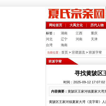
网站首页
大禹文化
历代人物
标签：
湖南
江西
重庆
河北
辽宁
河南
天津
台湾
海南
首页
>
宗谱源流
>
班派字辈
当前位置：
班派字辈
寻找黄陂区
时间：2025-09-12 17
内容摘要：
黄陂区王家河镇夏家大湾克
黄陂区王家河镇夏家大湾《克字辈》人