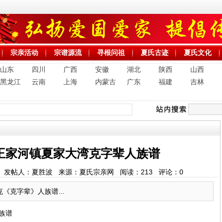
宗亲活动
宗谱源流
寻根问祖
夏氏古迹
夏氏文化
山东
四川
广西
安徽
湖北
陕西
山西
黑龙江
云南
上海
内蒙古
广东
福建
吉林
王家河镇夏家大湾克字辈人族谱
:07:02 发帖人：夏胜波 来源：夏氏宗亲网 阅读：
213
评论：
0
《克字辈》人族谱...
族谱