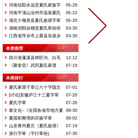
河南信阳永远堂夏氏家族字
05-29
辈
河南平顶山汝州市温泉夏氏
05-22
字辈
湖北十堰房县夏氏族谱字辈
05-20
湖南浏阳会稽堂夏氏辈份排
03-30
行
江西省萍乡市上栗县东源乡
03-30
田心村夏氏字辈
本类推荐
四川省蓬溪县铧匠沟、白毛
12-12
沟孝章公支派后裔
《聚奎堂》武冈夏氏家谱
07-19
本类排行
夏氏家谱子章公六十字隐文
07-01
家训
[讨论]安徽庐江十三夏字辈
07-20
（请补充）
夏氏字辈
07-20
家文化~《全国各省市地方夏
08-30
氏支系及字辈汇编》湖南部分之四
夏国初整理的宗族字辈
08-02
山东青州夏庄《夏氏族谱》
07-19
序言、后记、字辈表
派行字辈（字行辈份)
07-30