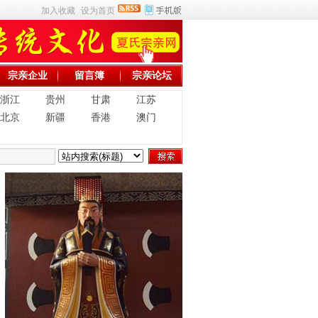
加入收藏
设为首页
宗亲企业
留言簿
宗亲论坛
浙江
贵州
甘肃
江苏
北京
新疆
香港
澳门