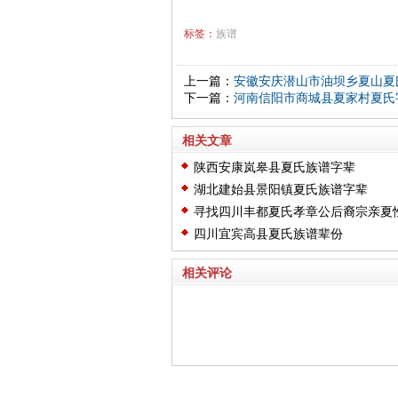
标签：
族谱
上一篇：
安徽安庆潜山市油坝乡夏山夏
下一篇：
河南信阳市商城县夏家村夏氏
相关文章
陕西安康岚皋县夏氏族谱字辈
湖北建始县景阳镇夏氏族谱字辈
寻找四川丰都夏氏孝章公后裔宗亲夏
人续修族谱
四川宜宾高县夏氏族谱辈份
相关评论