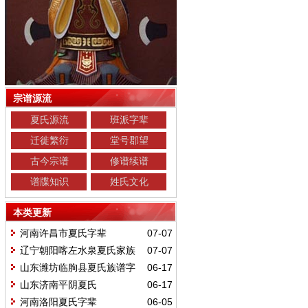
宗谱源流
夏氏源流
班派字辈
迁徙繁衍
堂号郡望
古今宗谱
修谱续谱
谱牒知识
姓氏文化
本类更新
河南许昌市夏氏字辈
07-07
辽宁朝阳喀左水泉夏氏家族
07-07
字辈排行
山东潍坊临朐县夏氏族谱字
06-17
辈
山东济南平阴夏氏
06-17
河南洛阳夏氏字辈
06-05