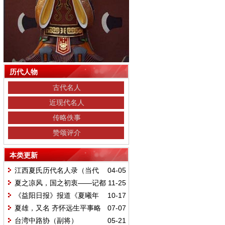
历代人物
古代名人
近现代名人
传略佚事
赞颂评介
本类更新
江西夏氏历代名人录（当代
04-05
部分）
夏之凉风，国之初衷——记都
11-25
昌县退休教师夏国初
《益阳日报》报道《夏曦年
10-17
谱》出版消息
夏雄，又名 齐怀远生平事略
07-07
台湾中路协（副将）
05-21