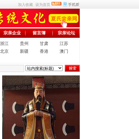
加入收藏
设为首页
宗亲企业
留言簿
宗亲论坛
浙江
贵州
甘肃
江苏
北京
新疆
香港
澳门