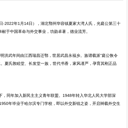
日-2022年1月14日），湖北鄂州华容镇夏家大湾人氏，光庭公第三十
生奉献于中国革命与外交事业，功勋卓著，德业流芳。
洪武年间由江西瑞昌迁鄂，世居武昌永福乡。族谱载派"庭公恢令
承。夏氏敦睦堂、长发堂一族，世代书香，家风谨严，孕育其刚正品
，同年加入新民主主义青年联盟。1948年转入华北人民大学部深
1950年毕业于哈尔滨专门学校，即以外交新锐之姿，开启卌载外交生