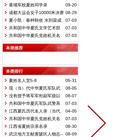
黄埔军校夏姓同学录
09-20
成都大运会女子10000米决赛
08-29
金牌获得者夏雨雨
夏小凯：春种秋收 水到渠成
07-03
共和国中华夏氏文学艺术部
07-03
门名人
共和国中华夏氏党政机关名
07-03
人
本类推荐
本类排行
夏姓名人堂5-8
05-31
现（当）代中华夏氏军队武
08-05
警公检法司法机关闻人（部分）
没有授予将军军衔副军级以
08-07
上夏姓将领名录
共和国中华夏氏军队武警系
07-03
列名人（将军）
江西夏氏历代名人录（当代
04-05
部分）
共和国中华夏氏党政机关名
07-03
人
江西省夏姓宗亲名录
08-30
武汉地方文献黄陂区人物志--
08-09