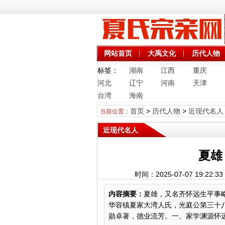
网站首页
大禹文化
历代人物
标签：
湖南
江西
重庆
河北
辽宁
河南
天津
台湾
海南
首页
>
历代人物
>
近现代名人
当前位置：
近现代名人
夏雄
时间：2025-07-07 19
内容摘要：
夏雄，又名齐怀远生平事略 
华容镇夏家大湾人氏，光庭公第三十八
勋卓著，德业流芳。一、家学渊源怀远