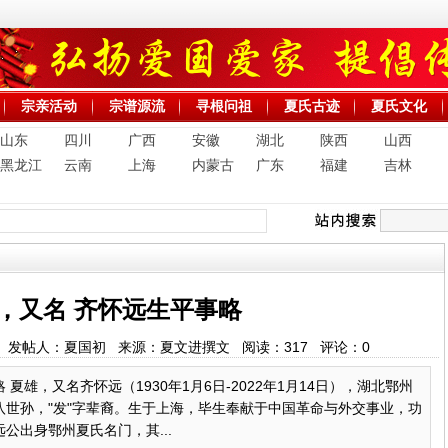
宗亲活动
宗谱源流
寻根问祖
夏氏古迹
夏氏文化
山东
四川
广西
安徽
湖北
陕西
山西
黑龙江
云南
上海
内蒙古
广东
福建
吉林
，又名 齐怀远生平事略
:22:33 发帖人：夏国初 来源：夏文进撰文 阅读：
317
评论：
0
夏雄，又名齐怀远（1930年1月6日-2022年1月14日），湖北鄂州
世孙，"发"字辈裔。生于上海，毕生奉献于中国革命与外交事业，功
公出身鄂州夏氏名门，其...