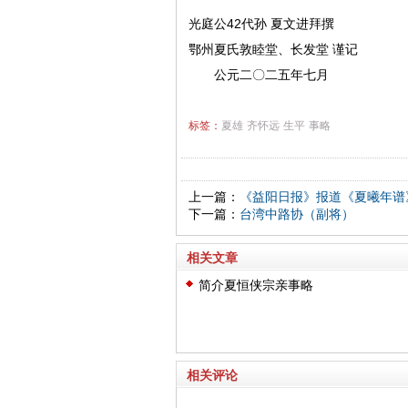
光庭公42代孙 夏文进拜撰
鄂州夏氏敦睦堂、长发堂 谨记
公元二〇二五年七月
标签：
夏雄
齐怀远
生平
事略
上一篇：
《益阳日报》报道《夏曦年谱
下一篇：
台湾中路协（副将）
相关文章
简介夏恒侠宗亲事略
相关评论