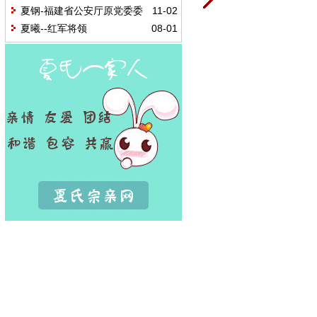
收录的夏氏
夏钢-福建省公安厅原党委委
11-02
员、纪委书记
夏曦--红军将领
08-01