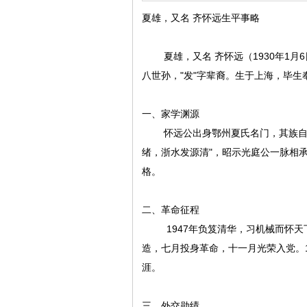
夏雄，又名 齐怀远生平事略
夏雄，又名 齐怀远（1930年1月6
八世孙，"发"字辈裔。生于上海，毕
一、家学渊源
怀远公出身鄂州夏氏名门，其族自明
绪，浙水发源清"，昭示光庭公一脉相
格。
二、革命征程
1947年负笈清华，习机械而怀天下
造，七月投身革命，十一月光荣入党。
涯。
三、外交勋绩