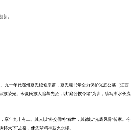
创新。
九十年代鄂州夏氏续修宗谱，夏氏秘书堂全力保护光庭公墓（江西
宗族荣光。今夏氏族人追慕先贤，以"庭公恢令绪"为训，续写浙水长流
，享年九十有二。其人以"外交儒将"称世，其德以"光庭风骨"传家。今
"胸怀天下"之格，使先辈精神薪火永续。