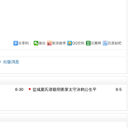
分享到：
微信
新浪微博
QQ空间
豆瓣网
百度贴吧
》出版消息
8-30
盐城夏氏谱载明衢莱太守冰鹤公生平
8-5