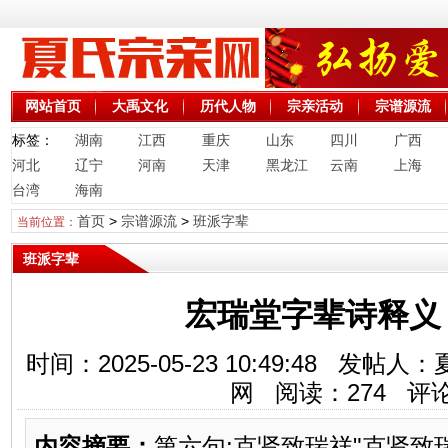
网站首页
大禹文化
历代人物
宗亲活动
宗谱源流
标签：
湖南
江西
重庆
山东
四川
广西
河北
辽宁
河南
天津
黑龙江
云南
上海
台湾
海南
首页
>
宗谱源流
>
班派字辈
当前位置：
班派字辈
宏瑞堂字辈诗释义
时间：2025-05-23 10:49:48 
网 阅读：
274
评论
内容摘要：
第六句:克贤致瑞祥"克贤致