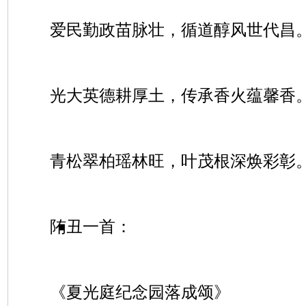
爱民勤政苗脉壮，循道醇风世代昌
光大英德耕厚土，传承香火蕴馨香
青松翠柏瑶林旺，叶茂根深焕彩彰
陏丑一首：
《夏光庭纪念园落成颂》