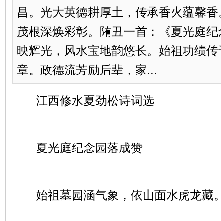
昌。光大英德耕厚土，传承香火蕴馨香
茂根深焕彩彰。陏丑一首：《夏光庭纪
映辉光，风水宝地韵悠长。始祖功绩传
章。政德流芳励后辈，家...
江西修水夏劲松诗词选
夏光庭纪念园落成赞
始祖墓园涵气象，依山面水虎龙藏