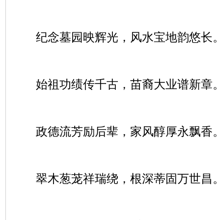
纪念墓园映辉光，风水宝地韵悠长
始祖功绩传千古，苗裔大业谱新章
政德流芳励后辈，家风醇厚永飘香
翠木葱茏祥瑞绕，根深蒂固万世昌