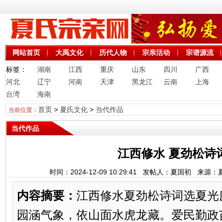
网站首页
大禹文化
历代人物
宗亲活动
宗谱源流
标签：
湖南
江西
重庆
山东
四川
广西
河北
辽宁
河南
天津
黑龙江
云南
上海
台湾
海南
首页
>
夏氏文化
>
当代作品
当前位置：
当代作品
江西修水 夏劲松诗
时间：2024-12-09 10:29:41 发帖人：夏国初 来
内容摘要：
江西修水夏劲松诗词选夏光
园涵气象，依山面水虎龙藏。爱民勤政