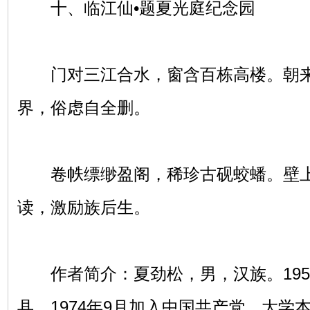
十、临江仙•题夏光庭纪念园
门对三江合水，窗含百栋高楼。朝来
界，俗虑自全删。
卷帙缥缈盈阁，稀珍古砚蛟蟠。壁上
读，激励族后生。
作者简介：夏劲松，男，汉族。195
县，1974年9月加入中国共产党，大学