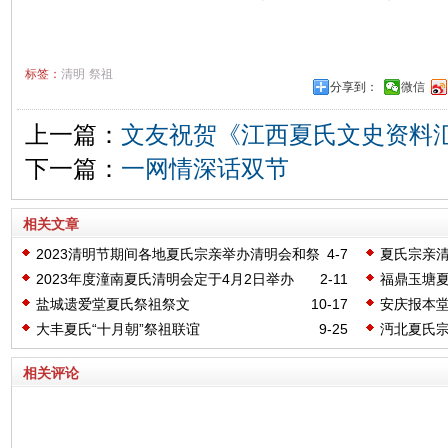
标签：
清明
祭祖
分享到：
微信
上一篇：
文友祝贺《江西夏氏文史资料
下一篇：
一网情深话双节
相关文章
2023清明节期间各地夏氏宗亲举办清明会和祭
4-7
夏氏宗亲
祖仪式
2023年度潼南夏氏清明会定于4月2日举办
2-11
福鼎玉塘夏
本科大学
盐城遗爱堂夏氏祭祖祭文
10-17
安庆报本
大丰夏氏“十月朝”祭祖联谊
9-25
沔北夏氏宗
相关评论