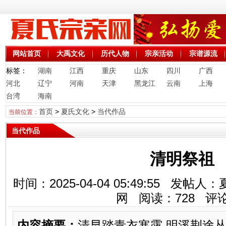
网站首页
大禹文化
历代人物
宗亲活动
宗谱源流
标签：
湖南
江西
重庆
山东
四川
广西
河北
辽宁
河南
天津
黑龙江
云南
上海
台湾
海南
首页
>
夏氏文化
>
当代作品
当前位置：
当代作品
清明祭祖
时间：2025-04-04 05:49:55 
网 阅读：
728
评论
内容摘要：
清早踏青衣寒露 明溪荆途丛