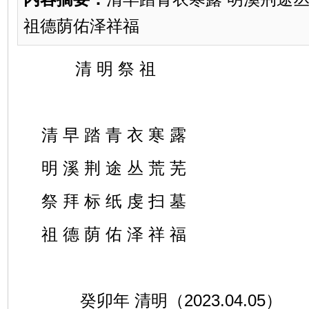
祖德荫佑泽祥福
清 明 祭 祖
清 早 踏 青 衣 寒 露
明 溪 荆 途 丛 荒 芜
祭 拜 标 纸 虔 扫 墓
祖 德 荫 佑 泽 祥 福
癸卯年 清明（2023.04.05）