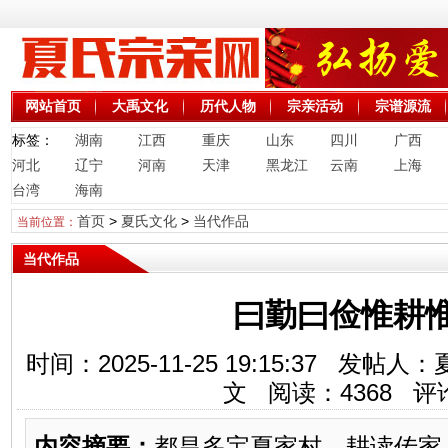
网站首页
大禹文化
历代人物
宗亲活动
宗谱源流
标签：
湖南
江西
重庆
山东
四川
广西
河北
辽宁
河南
天津
黑龙江
云南
上海
台湾
海南
首页
>
夏氏文化
>
当代作品
当前位置：
当代作品
曰勤曰俭惟耕
时间：2025-11-25 19:15:37 
文 阅读：
4368
评
内容摘要：
都昌多宝夏家村，耕读传家