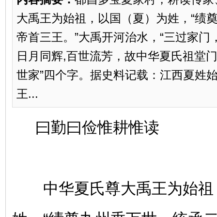
大禹王为始祖，以国（夏）为姓，“绩
帝首三王。”大禹开河治水，“三过家门
日月同辉,百世流芳，故中华夏氏祖堂门
世家”四个字。据史料记载：江西夏姓
王...
曰勤曰俭惟耕惟读
中华夏氏尊大禹王为始祖