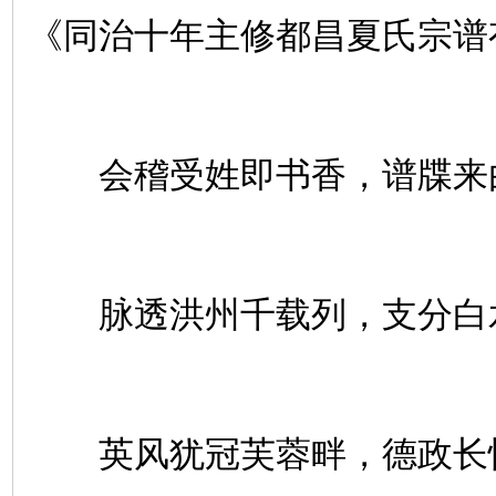
《同治十年主修都昌夏氏宗谱
会稽受姓即书香，谱牒来
脉透洪州千载列，支分白
英风犹冠芙蓉畔，德政长