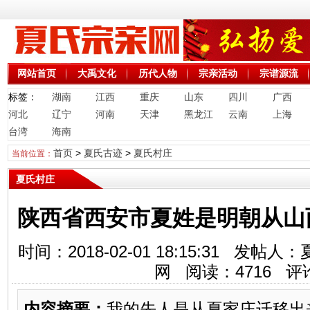
网站首页
大禹文化
历代人物
宗亲活动
宗谱源流
标签：
湖南
江西
重庆
山东
四川
广西
河北
辽宁
河南
天津
黑龙江
云南
上海
台湾
海南
首页
>
夏氏古迹
>
夏氏村庄
当前位置：
夏氏村庄
陕西省西安市夏姓是明朝从山
时间：2018-02-01 18:15:31 
网 阅读：
4716
评
内容摘要：
我的先人是从夏家庄迁移出