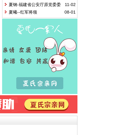
收录的夏氏
夏钢-福建省公安厅原党委委
11-02
员、纪委书记
夏曦--红军将领
08-01