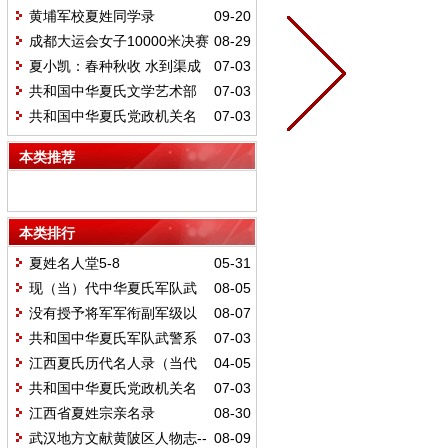
黄埔军校夏姓同学录
09-20
成都大运会女子10000米决赛
08-29
金牌获得者夏雨雨
夏小凯：春种秋收 水到渠成
07-03
共和国中华夏氏文学艺术部
07-03
门名人
共和国中华夏氏党政机关名
07-03
人
本类推荐
本类排行
夏姓名人堂5-8
05-31
现（当）代中华夏氏军队武
08-05
警公检法司法机关闻人（部分）
没有授予将军军衔副军级以
08-07
上夏姓将领名录
共和国中华夏氏军队武警系
07-03
列名人（将军）
江西夏氏历代名人录（当代
04-05
部分）
共和国中华夏氏党政机关名
07-03
人
江西省夏姓宗亲名录
08-30
武汉地方文献黄陂区人物志--
08-09