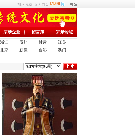
加入收藏
设为首页
宗亲企业
留言簿
宗亲论坛
浙江
贵州
甘肃
江苏
北京
新疆
香港
澳门