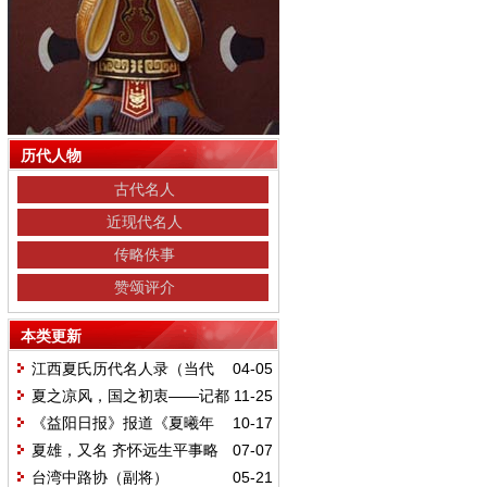
历代人物
古代名人
近现代名人
传略佚事
赞颂评介
本类更新
江西夏氏历代名人录（当代
04-05
部分）
夏之凉风，国之初衷——记都
11-25
昌县退休教师夏国初
《益阳日报》报道《夏曦年
10-17
谱》出版消息
夏雄，又名 齐怀远生平事略
07-07
台湾中路协（副将）
05-21