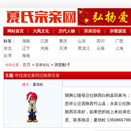
网站首页
大禹文化
历代人物
宗亲活动
宗谱源流
标签：
湖南
江西
重庆
山东
四川
广西
河北
辽宁
河南
天津
黑龙江
云南
上海
台湾
海南
首页
>
> 浏览帖子
当前位置：
宗亲论坛
主题:
寻找湖北黄冈迁陕西宗亲
楼主：
夏劲松
開興公随母迁往陕西白鹤县田家沟；
思祥公迁居陕西竹山县；永富公往陕
陕西宗亲好，如果您的祖上来自湖北
意。联系电话：夏劲松 13508657982